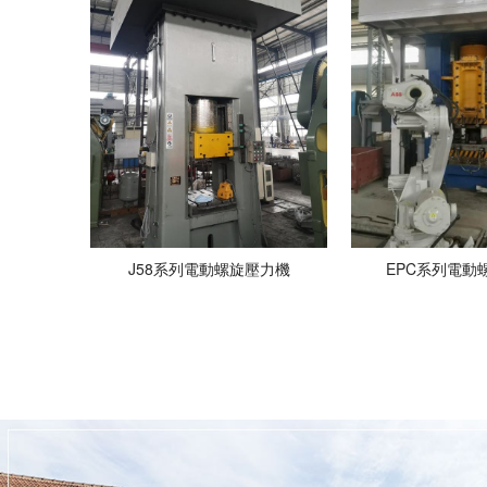
J58系列電動螺旋壓力機
EPC系列電動