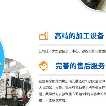
公司擁有大型數控加工中心、數控鏜床等雙盤
在雙盤摩擦壓力機設備安裝過程和調試過程中
人員調試、操作。我司對電動壓力機設備在行
題，我司供方在接到需方通知8小時內作出答復
務，只收取成本費。