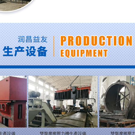
生產設備
雙盤摩擦壓力機生產設備
雙盤摩擦壓