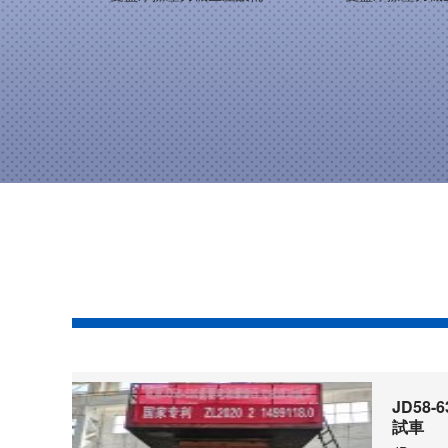
JD58
試車