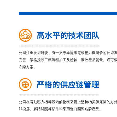
公司注重技術研發，有一支專業從事電動壓力機研發的技術團
完善，嚴格按照工藝流程加工及檢驗，嚴控產品質量。還可
布線方案。
公司在電動壓力機等設備的物料采購上堅持物美價廉第的方針
觸摸屏、腳踏開關等部件均采用進口國際名牌產品。