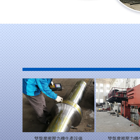
雙盤摩擦壓力機生產設備
雙盤摩擦壓力機