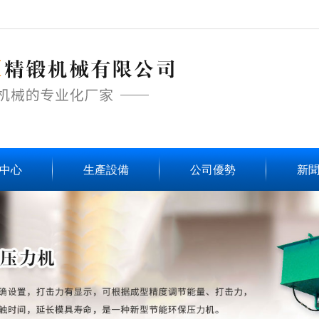
中心
生產設備
公司優勢
新