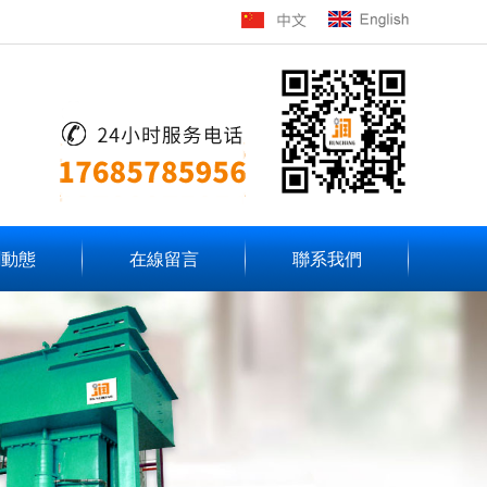
聞動態
在線留言
聯系我們