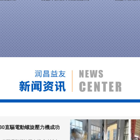
-630直驅電動螺旋壓力機成功