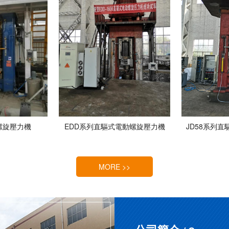
螺旋壓力機
EDD系列直驅式電動螺旋壓力機
JD58系列
MORE >>